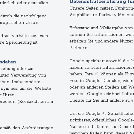
Datenschutzerklärung fü
derlich oder gesetzlich
Unsere Seiten nutzen Funktione
Amphitheatre Parkway Mounta
durch die nachfolgend
Europäischen Union
Erfassung und Weitergabe von I
können Sie Informationen weltw
tragsverhältnisses zum
erhalten Sie und andere Nutzer
ere Speicherung ist
Partnern.
Google speichert sowohl die In
sdaten
haben, als auch Informationen ü
rschung oder zur
haben. Ihre +1 können als Hi
 unter Verwendung von
Foto in Google-Diensten, wie e
echen. Insbesondere
oder an anderen Stellen auf We
onym aus, um die Website
werden. Google zeichnet Inform
g Ihrer
Dienste für Sie und andere zu 
rechen. (Kontaktdaten am
Um die Google +1-Schaltfläche
sichtbares, öffentliches Google
Namen enthalten muss. Dieser 
 gemäß den Anforderungen
manchen Fällen kann dieser N