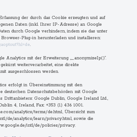
Erfassung der durch das Cookie erzeugten und auf
genen Daten (inkl. Ihrer IP-Adresse) an Google
Daten durch Google verhindern, indem sie das unter
Browser-Plug-in herunterladen und installieren:
gaoptout?hl=de
.
e Analytics mit der Erweiterung „_anonymizeIp()“.
kürzt weiterverarbeitet, eine direkte
mit ausgeschlossen werden.
ics erfolgt in Übereinstimmung mit den
 die deutschen Datenschutzbehörden mit Google
s Drittanbieters: Google Dublin, Google Ireland Ltd.,
blin 4, Ireland, Fax: +353 (1) 436 1001.
.com/analytics/terms/de.html, Übersicht zum
l/de/analytics/learn/privacy.html, sowie die
w.google.de/intl/de/policies/privacy.