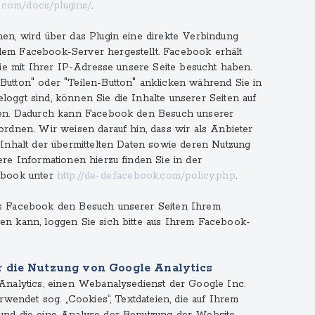
.com/docs/plugins/
.
n, wird über das Plugin eine direkte Verbindung
em Facebook-Server hergestellt. Facebook erhält
Sie mit Ihrer IP-Adresse unsere Seite besucht haben.
utton" oder "Teilen-Button" anklicken während Sie in
ggt sind, können Sie die Inhalte unserer Seiten auf
ken. Dadurch kann Facebook den Besuch unserer
rdnen. Wir weisen darauf hin, dass wir als Anbieter
Inhalt der übermittelten Daten sowie deren Nutzung
re Informationen hierzu finden Sie in der
ebook unter
http://de-de.facebook.com/policy.php
.
s Facebook den Besuch unserer Seiten Ihrem
n kann, loggen Sie sich bitte aus Ihrem Facebook-
r die Nutzung von Google Analytics
Analytics, einen Webanalysedienst der Google Inc.
rwendet sog. „Cookies“, Textdateien, die auf Ihrem