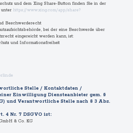
schutz und dem Xing Share-Button finden Sie in der
 unter
https://www.xing.com/app/share?
und Beschwerderecht
hutzaufsichtsbehörde, bei der eine Beschwerde über
zrecht eingereicht werden kann, ist:
chutz und Informationsfreiheit
rlin.de
ortliche Stelle / Kontaktdaten /
iner Einwilligung Diensteanbieter gem. §
) und Verantwortliche Stelle nach § 3 Abs.
t. 4 Nr. 7 DSGVO ist:
n GmbH & Co. KG