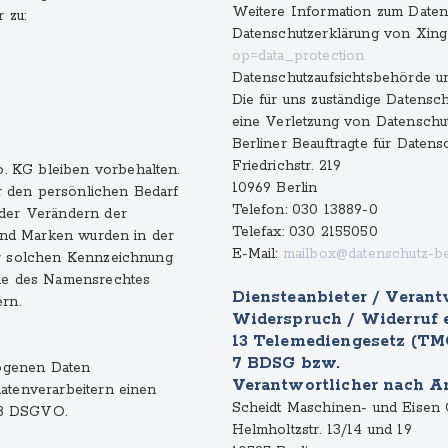
Weitere Information zum Daten
 zu:
Datenschutzerklärung von Xing
op=data_protection
Datenschutzaufsichtsbehörde 
Die für uns zuständige Datensc
eine Verletzung von Datenschut
Berliner Beauftragte für Datens
Friedrichstr. 219
. KG bleiben vorbehalten.
10969 Berlin
ür den persönlichen Bedarf
Telefon: 030 13889-0
oder Verändern der
Telefax: 030 2155050
 und Marken wurden in der
E-Mail:
mailbox@datenschutz-be
er solchen Kennzeichnung
nne des Namensrechtes
Diensteanbieter / Verantw
rn.
Widerspruch / Widerruf e
13 Telemediengesetz (TMG
7 BDSG bzw.
ogenen Daten
Verantwortlicher nach Ar
atenverarbeitern einen
Scheidt Maschinen- und Eise
28 DSGVO.
Helmholtzstr. 13/14 und 19