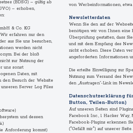
etzes (BDSG) – gültig ab
von Werbeinformationen, etwa 
-GVO) – erhoben,
en:
Newsletterdaten
Wenn Sie den auf der Webseit
 GmbH & Co. KG
benötigen wir von Ihnen eine 
. Wir erfahren nur den
Überprüfung gestatten, dass S
der aus Sie uns besuchen,
und mit dem Empfang des Newsl
ationen werden nicht
nicht erhoben. Diese Daten ve
nonym. Bei der bloß
angeforderten Informationen und
nicht zur Nutzung der
r uns sonst
Die erteilte Einwilligung zur 
zogenen Daten, mit
Nutzung zum Versand des Newsl
en den Besuch der Website
den „Austragen“-Link im Newsle
 unseren Server Log Files
Datenschutzerklärung fü
Button, Teilen-Button)
Auf unseren Seiten sind Plugi
oftware)
Facebook Inc., 1 Hacker Way, Me
ebssystem und dessen
Facebook-Plugins erkennen Si
.)
("Gefällt mir") auf unserer Sei
 die Anforderung kommt)