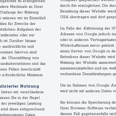
Computer gespeichert werden u
tangebotes zu ermöglichen
durch Sie ermöglichen. Die du
ndere Merkmale zu Ihrer
Benutzung dieser Website werd
s Umfangs der Nutzung
USA übertragen und dort gespe
 müssen wir im Einzelfall
 dies für Zwecke der
Im Falle der Aktivierung der I
setzlichen Aufgaben der
Adresse von Google jedoch inn
rmdienstes oder zur
oder in anderen Vertragsstaa
 ist. Darüber hinaus
Wirtschaftsraum zuvor gekürzt.
 ausdrückliche und
einen Server von Google in de
genommen hiervon sind
Betreibers dieser Website wird
a. die Übermittlung von
Nutzung der Website auszuwerte
ersandunternehmen und das
zusammenzustellen und um weit
iesen Fällen beschränkt
verbundene Dienstleistungen g
s erforderliche Minimum.
Die im Rahmen von Google Ana
lisierter Nutzung
wird nicht mit anderen Daten 
 bieten wir verschiedene
üssen Sie in der Regel
Sie können die Speicherung de
der jeweiligen Leistung
Ihrer Browser-Software verhind
, sind diese entsprechend
diesem Fall gegebenenfalls nic
onenbezogenen Daten