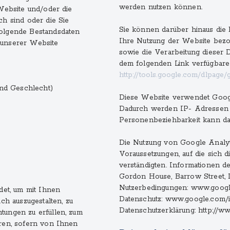
werden nutzen können.
 Website und/oder die
ch sind oder die Sie
Sie können darüber hinaus die 
folgende Bestandsdaten
Ihre Nutzung der Website bezo
 unserer Website
sowie die Verarbeitung dieser 
dem folgenden Link verfügbare 
http://tools.google.com/dlpage/
nd Geschlecht)
Diese Website verwendet Googl
Dadurch werden IP- Adressen ge
Personenbeziehbarkeit kann da
Die Nutzung von Google Analyt
Voraussetzungen, auf die sich
verständigten. Informationen de
Gordon House, Barrow Street, Du
Nutzerbedingungen: www.google
et, um mit Ihnen
Datenschutz: www.google.com/int
ch auszugestalten, zu
Datenschutzerklärung: http://ww
tungen zu erfüllen, zum
eren, sofern von Ihnen