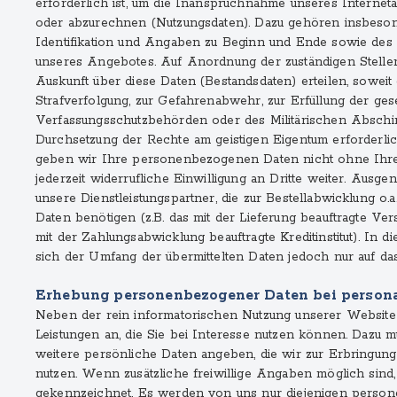
erforderlich ist, um die Inanspruchnahme unseres Interne
oder abzurechnen (Nutzungsdaten). Dazu gehören insbeso
Identifikation und Angaben zu Beginn und Ende sowie de
unseres Angebotes. Auf Anordnung der zuständigen Stellen
Auskunft über diese Daten (Bestandsdaten) erteilen, soweit
Strafverfolgung, zur Gefahrenabwehr, zur Erfüllung der ge
Verfassungsschutzbehörden oder des Militärischen Abschi
Durchsetzung der Rechte am geistigen Eigentum erforderlich
geben wir Ihre personenbezogenen Daten nicht ohne Ihre
jederzeit widerrufliche Einwilligung an Dritte weiter. Aus
unsere Dienstleistungspartner, die zur Bestellabwicklung o.
Daten benötigen (z.B. das mit der Lieferung beauftragte V
mit der Zahlungsabwicklung beauftragte Kreditinstitut). In d
sich der Umfang der übermittelten Daten jedoch nur auf da
Erhebung personenbezogener Daten bei persona
Neben der rein informatorischen Nutzung unserer Website
Leistungen an, die Sie bei Interesse nutzen können. Dazu m
weitere persönliche Daten angeben, die wir zur Erbringung 
nutzen. Wenn zusätzliche freiwillige Angaben möglich sind
gekennzeichnet. Es werden von uns nur diejenigen pers