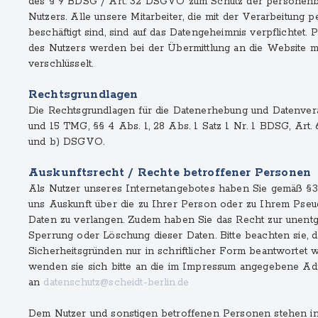
des § 9 BDSG / Art. 32 DSGVO zum Schutz der personen
Nutzers. Alle unsere Mitarbeiter, die mit der Verarbeitun
beschäftigt sind, sind auf das Datengeheimnis verpflichte
des Nutzers werden bei der Übermittlung an die Website 
verschlüsselt.
Rechtsgrundlagen
Die Rechtsgrundlagen für die Datenerhebung und Datenverar
und 15 TMG, §§ 4 Abs. 1, 28 Abs. 1 Satz 1 Nr. 1 BDSG, Art.
und b) DSGVO.
Auskunftsrecht / Rechte betroffener Personen
Als Nutzer unseres Internetangebotes haben Sie gemäß §
uns Auskunft über die zu Ihrer Person oder zu Ihrem Pse
Daten zu verlangen. Zudem haben Sie das Recht zur unentge
Sperrung oder Löschung dieser Daten. Bitte beachten sie, 
Sicherheitsgründen nur in schriftlicher Form beantwortet
wenden sie sich bitte an die im Impressum angegebene Adr
an
datenschutz@scheidt-berlin.de
Dem Nutzer und sonstigen betroffenen Personen stehen in