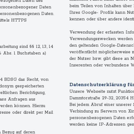
bezogenen Daten des
beim Teilen von Inhalten über 
g personenbezogener Daten
Ihres Google- Profils kann Nut
t. Personenbezogenen Daten
kennen oder über andere identi
mittels HTTPS
Verwendung der erfassten Info
Verwendungszwecken werden di
den geltenden Google-Datensc
beitung sind §§ 12, 13, 14
veröffentlicht möglicherweise z
 6 Abs. 1 Buchstaben a)
der Nutzer bzw. gibt diese an N
Inserenten oder verbundene W
34 BDSG das Recht, von
Datenschutzerklärung fü
udonym gespeicherten
Unsere Webseite nutzt Funktio
ltlichen Berichtigung,
Dammtorstraße 29-32, 20354 H
dass Anfragen aus
Bei jedem Abruf einer unserer S
 werden können. Hierzu
Verbindung zu Servern von Xin
esse oder direkt per Mail
personenbezogenen Daten erfol
werden keine IP-Adressen gesp
 Bezug auf deren