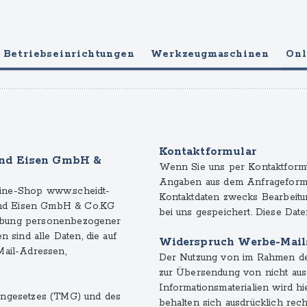
Betriebseinrichtungen
Werkzeugmaschinen
Onl
Kontaktformular
und Eisen GmbH &
Wenn Sie uns per Kontaktform
Angaben aus dem Anfrageformu
nline-Shop www.scheidt-
Kontaktdaten zwecks Bearbeitu
 und Eisen GmbH & Co.KG
bei uns gespeichert. Diese Date
hebung personenbezogener
sind alle Daten, die auf
Widerspruch Werbe-Mail
Mail-Adressen,
Der Nutzung von im Rahmen der
zur Übersendung von nicht aus
Informationsmaterialien wird hi
ngesetzes (TMG) und des
behalten sich ausdrücklich rech