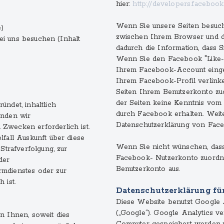
hier:
http://developers.facebook
Wenn Sie unsere Seiten besuche
e)
zwischen Ihrem Browser und d
bei uns besuchen (Inhalt
dadurch die Information, dass 
Wenn Sie den Facebook "Like-B
Ihrem Facebook-Account eingelo
Ihrem Facebook-Profil verlin
Seiten Ihrem Benutzerkonto zuo
der Seiten keine Kenntnis vom 
ndet, inhaltlich
durch Facebook erhalten. Weite
enden wir
Datenschutzerklärung von Fac
Zwecken erforderlich ist.
lfall Auskunft über diese
Wenn Sie nicht wünschen, das
Strafverfolgung, zur
Facebook- Nutzerkonto zuordne
der
Benutzerkonto aus.
rmdienstes oder zur
 ist.
Datenschutzerklärung fü
Diese Website benutzt Google 
(„Google“). Google Analytics ve
 Ihnen, soweit dies