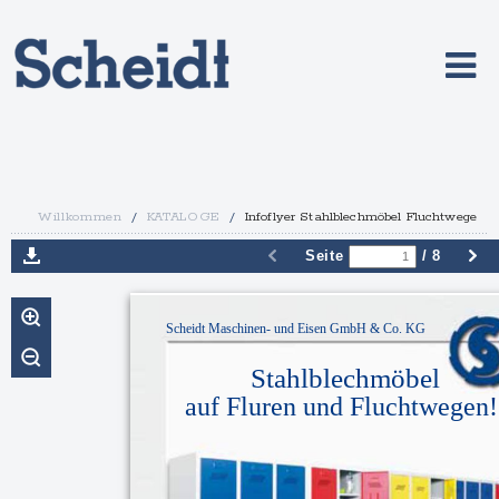
Willkommen
/
KATALOGE
/
Infoflyer Stahlblechmöbel Fluchtwege